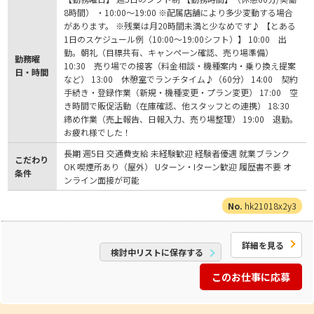
8時間） ・10:00～19:00 ※配属店舗により多少変動する場合
があります。 ※残業は月20時間未満と少なめです♪ 【とある
1日のスケジュール例（10:00～19:00シフト）】 10:00 出
勤。朝礼（目標共有、キャンペーン確認、売り場準備）
勤務曜
10:30 売り場での接客（料金相談・機種案内・乗り換え提案
日・時間
など） 13:00 休憩室でランチタイム♪（60分） 14:00 契約
手続き・登録作業（新規・機種変更・プラン変更） 17:00 空
き時間で販促活動（在庫確認、他スタッフとの連携） 18:30
締め作業（売上報告、日報入力、売り場整理） 19:00 退勤。
お疲れ様でした！
長期 週5日 交通費支給 未経験歓迎 経験者優遇 就業ブランク
こだわり
OK 喫煙所あり（屋外） Uターン・Iターン歓迎 履歴書不要 オ
条件
ンライン面接が可能
hk21018x2y3
詳細を見る
検討中リストに保存する
このお仕事に応募