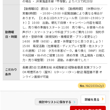
の場合 ・ JR東海道本線「平塚駅」よりバスで約20分
【勤務曜日】 週5日（シフト制） 【勤務時間】（休憩60分／
実働8時間） ・10:00〜19:00 ※配属店舗により異なる場合が
あります。 【とある1日のスケジュール例（10:00〜19:00シフ
ト）】 10:00 出勤。朝礼で目標・キャンペーン内容を確認
し、売り場の準備をスタート 11:00 売り場へ。お客様へのお
勤務曜
声がけ・スマートフォンや料金プランのご案内 13:00 契約手
日・時間
続き・登録作業（新規契約・機種変更・プラン変更など）
14:00 休憩（60分）。食堂・休憩室でひと息つきましょう！
15:00 販促活動（在庫確認・ディスプレイ整理・他スタッフ
との連携） 17:00 夕方の来客ピーク。乗り換え（MNP）対応
や光回線・Wi-Fiのご提案 18:00 締め作業（売上報告・日報入
力・売り場整理） 19:00 退勤。お疲れ様でした！
長期 週5日 交通費支給 未経験歓迎 経験者優遇 就業ブランク
こだわり
OK 喫煙所あり（屋外） Uターン・Iターン歓迎 履歴書不要 オ
条件
ンライン面接が可能
hk21033x2y3
詳細を見る
検討中リストに保存する