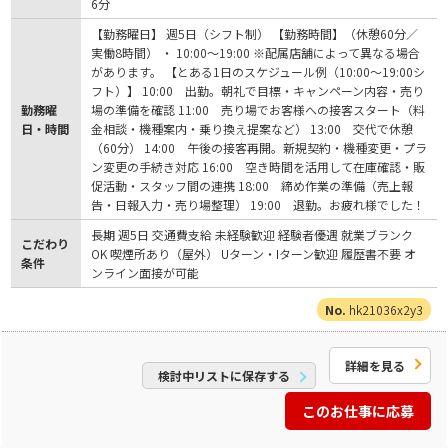
6分
【勤務曜日】 週5日（シフト制） 【勤務時間】（休憩60分／
実働8時間） ・ 10:00～19:00 ※配属店舗によって異なる場合
があります。 【とある1日のスケジュール例（10:00～19:00シ
フト）】 10:00 出勤。朝礼で目標・キャンペーン内容・売り
勤務曜
場の準備を確認 11:00 売り場でお客様への接客スタート（料
日・時間
金相談・機種案内・乗り換え提案など） 13:00 交代で休憩
（60分） 14:00 午後の接客再開。新規契約・機種変更・プラ
ン変更の手続き対応 16:00 空き時間を活用して在庫確認・販
促活動・スタッフ間の連携 18:00 締め作業の準備（売上報
告・日報入力・売り場整理） 19:00 退勤。お疲れ様でした！
長期 週5日 交通費支給 未経験歓迎 経験者優遇 就業ブランク
こだわり
OK 喫煙所あり（屋外） Uターン・Iターン歓迎 履歴書不要 オ
条件
ンライン面接が可能
hk21036x2y3
詳細を見る
検討中リストに保存する
このお仕事に応募