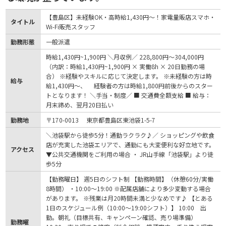
【豊島区】未経験OK・高時給1,430円～！家電量販店スマホ・
タイトル
Wi-Fi販売スタッフ
勤務形態
一般派遣
時給1,430円~1,900円 ＼月収例／ 228,800円～304,000円
（内訳：時給1,430円~1,900円 × 実働8h × 20日勤務の場
合） ※経験やスキルに応じて決定します。 ※未経験の方は時
給与
給1,430円～、 経験者の方は時給1,800円前後からのスター
トとなります！ ＼手当・制度／ ■ 交通費全額支給 ■ 給与：
月末締め、翌月20日払い
勤務地
〒170-0013 東京都豊島区東池袋1-5-7
＼池袋駅から徒歩5分！通勤ラクラク♪／ ショッピングや飲食
店が充実した池袋エリアで、通勤にも大変便利な好立地です。
アクセス
▼公共交通機関をご利用の場合 ・ JR山手線「池袋駅」より徒
歩5分
【勤務曜日】 週5日のシフト制 【勤務時間】（休憩60分/実働
8時間） ・10:00～19:00 ※配属店舗により多少変動する場合
があります。 ※残業は月20時間未満と少なめです♪ 【とある
1日のスケジュール例（10:00～19:00シフト）】 10:00 出
勤。朝礼（目標共有、キャンペーン確認、売り場準備）
勤務曜