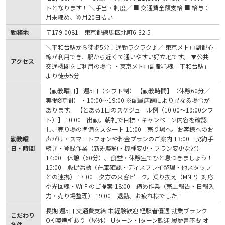
トとなります！ ＼手当・制度／ ■ 交通費全額支給 ■ 給与：
月末締め、翌月20日払い
勤務地
〒179-0081 東京都練馬区北町6-32-5
＼平和台駅から徒歩5分！通勤ラクラク♪／ 東京メトロ副都心
線が利用でき、駅から近くて通いやすい好立地です。 ▼公共
アクセス
交通機関をご利用の場合 ・東京メトロ副都心線「平和台駅」
より徒歩5分
【勤務曜日】 週5日（シフト制） 【勤務時間】（休憩60分／
実働8時間） ・10:00〜19:00 ※配属店舗により異なる場合が
あります。 【とある1日のスケジュール例（10:00〜19:00シフ
ト）】 10:00 出勤。朝礼で目標・キャンペーン内容を確認
し、売り場の準備をスタート 11:00 売り場へ。お客様へのお
勤務曜
声がけ・スマートフォンや料金プランのご案内 13:00 契約手
日・時間
続き・登録作業（新規契約・機種変更・プラン変更など）
14:00 休憩（60分）。食堂・休憩室でひと息つきましょう！
15:00 販促活動（在庫確認・ディスプレイ整理・他スタッフ
との連携） 17:00 夕方の来客ピーク。乗り換え（MNP）対応
や光回線・Wi-Fiのご提案 18:00 締め作業（売上報告・日報入
力・売り場整理） 19:00 退勤。お疲れ様でした！
長期 週5日 交通費支給 未経験歓迎 経験者優遇 就業ブランク
こだわり
OK 喫煙所あり（屋外） Uターン・Iターン歓迎 履歴書不要 オ
条件