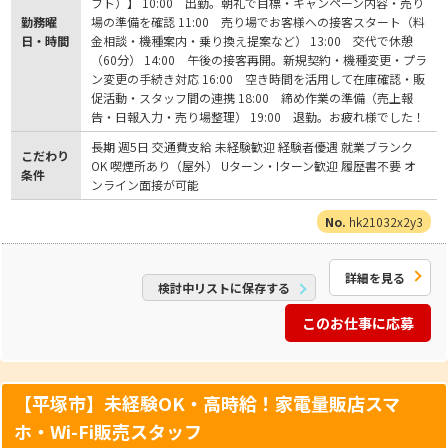
フト）】 10:00 出勤。朝礼で目標・キャンペーン内容・売り
勤務曜
場の準備を確認 11:00 売り場でお客様への接客スタート（料
日・時間
金相談・機種案内・乗り換え提案など） 13:00 交代で休憩
（60分） 14:00 午後の接客再開。新規契約・機種変更・プラ
ン変更の手続き対応 16:00 空き時間を活用して在庫確認・販
促活動・スタッフ間の連携 18:00 締め作業の準備（売上報
告・日報入力・売り場整理） 19:00 退勤。お疲れ様でした！
長期 週5日 交通費支給 未経験歓迎 経験者優遇 就業ブランク
こだわり
OK 喫煙所あり（屋外） Uターン・Iターン歓迎 履歴書不要 オ
条件
ンライン面接が可能
hk21032x2y3
詳細を見る
検討中リストに保存する
このお仕事に応募
【平塚市】未経験OK・高時給！家電量販店スマ
ホ・Wi-Fi販売スタッフ