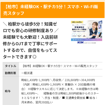
【柏市】未経験OK・駅チカ5分！スマホ・Wi-Fi販
売スタッフ
＼ 柏駅から徒歩5分！知識ゼ
ロでも安心の研修制度あり ／
未経験でも大歓迎！入店前研
修からOJTまで丁寧にサポー
トするので、自信をもってス
タートできます◎
タイトル
【柏市】未経験OK・駅チカ5分！スマホ・Wi-Fi販売スタッフ
勤務形態
一般派遣
時給1,430円~1,900円 ＼月収例／ 228,800円～304,000円
（内訳：時給1,430円~1,900円 × 実働8h × 20日勤務の場
合） ※経験やスキルに応じて決定します。 ※未経験の方は時
給与
給1,430円～、 経験者の方は時給1,800円前後からのスター
トとなります！ ＼手当・制度／ ■ 交通費全額支給 ■ 給与：
月末締め、翌月20日払い