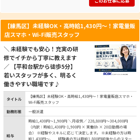
このお仕事に応募
【練馬区】未経験OK・高時給1,430円～！家電量販
店スマホ・Wi-Fi販売スタッフ
＼ 未経験でも安心！充実の研
修でイチから丁寧に教えます
／ 【平和台駅から徒歩5分】
若いスタッフが多く、明るく
働きやすい職場です♪
【練馬区】未経験OK・高時給1,430円～！家電量販店スマホ・
タイトル
Wi-Fi販売スタッフ
勤務形態
一般派遣
時給1,430円〜1,900円 ＼月収例／ 228,800円～304,000円
（内訳：時給1,430円~1,900円 × 実働8h × 20日勤務の場
合） ※経験やスキルに応じて決定します。 ※未経験の方は時
給与
給1,430円～、 経験者の方は時給1,800円前後からのスター