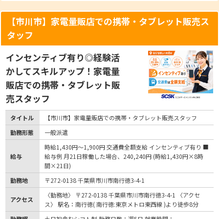
【市川市】家電量販店での携帯・タブレット販売ス
タッフ
インセンティブ有り◎経験活
かしてスキルアップ！家電量
販店での携帯・タブレット販
売スタッフ
タイトル
【市川市】家電量販店での携帯・タブレット販売スタッフ
勤務形態
一般派遣
時給1,430円～1,900円 交通費全額支給 インセンティブ有り ■
給与
給与例 月21日稼働した場合、240,240円 (時給1,430円×8時
間×21日)
勤務地
〒272-0138 千葉県市川市南行徳3-4-1
〈勤務地〉 〒272-0138 千葉県市川市南行徳3-4-1 〈アクセ
アクセス
ス〉 駅名：南行徳( 南行徳:東京メトロ東西線 )より徒歩8分
勤務曜
土日祝含むシフト制 勤務日数：週5日 就業時間：