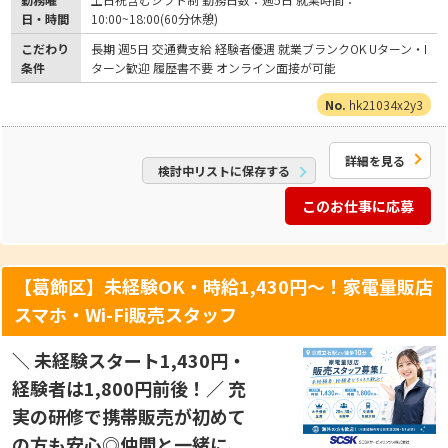
日・時間
10:00~18:00(60分休憩)
こだわり
長期 週5日 交通費支給 経験者優遇 就業ブランクOK Uターン・I
条件
ターン歓迎 履歴書不要 オンライン面接が可能
hk21034x2y3
詳細を見る
検討中リストに保存する
このお仕事に応募
【葛飾区】未経験OK・時給1,430円～！家電量販店
スマホ・Wi-Fi販売スタッフ
＼ 未経験スタート1,430円・
経験者は1,800円前後！／ 充
実の研修で携帯販売が初めて
の方も安心◎仲間と一緒に、