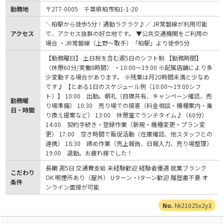
勤務地
〒277-0005 千葉県柏市柏1-1-20
＼柏駅から徒歩5分！通勤ラクラク♪／ JR常磐線が利用可能
アクセス
で、アクセス抜群の好立地です。 ▼公共交通機関をご利用の
場合 ・JR常磐線（上野〜取手）「柏駅」より徒歩5分
【勤務曜日】 土日祝を含む週5日のシフト制 【勤務時間】
（休憩60分/実働8時間） ・10:00～19:00 ※配属店舗により多
少変動する場合があります。 ※残業は月20時間未満と少なめ
です♪ 【とある1日のスケジュール例（10:00～19:00シフ
ト）】 10:00 出勤。朝礼（目標共有、キャンペーン確認、売
勤務曜
り場準備） 10:30 売り場での接客（料金相談・機種案内・乗
日・時間
り換え提案など） 13:00 休憩室でランチタイム♪（60分）
14:00 契約手続き・登録作業（新規・機種変更・プラン変
更） 17:00 空き時間で販促活動（在庫確認、他スタッフとの
連携） 18:30 締め作業（売上報告、日報入力、売り場整理）
19:00 退勤。お疲れ様でした！
長期 週5日 交通費支給 未経験歓迎 経験者優遇 就業ブランク
こだわり
OK 喫煙所あり（屋外） Uターン・Iターン歓迎 履歴書不要 オ
条件
ンライン面接が可能
hk21025x2y3