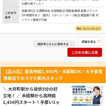
お疲れ様でした！
長期 週5日 交通費支給 未経験歓迎 経験者優遇 就業ブランク
こだわり
OK 喫煙所あり（屋外） Uターン・Iターン歓迎 履歴書不要 オ
条件
ンライン面接が可能
hk21028x2y3
詳細を見る
検討中リストに保存する
このお仕事に応募
【品川区】最高時給1,900円・未経験OK！大手家電
量販店でのスマホ案内スタッフ
＼ 大井町駅から徒歩5分の好
立地！ ／ 未経験から高時給
1,430円スタート！手厚い1ヶ