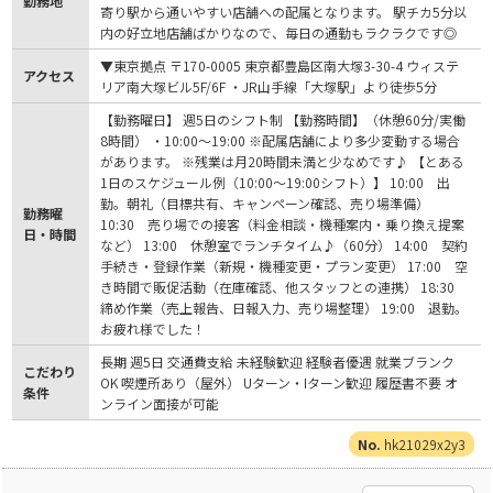
勤務地
寄り駅から通いやすい店舗への配属となります。 駅チカ5分以
内の好立地店舗ばかりなので、毎日の通勤もラクラクです◎
▼東京拠点 〒170-0005 東京都豊島区南大塚3-30-4 ウィステ
アクセス
リア南大塚ビル5F/6F ・JR山手線「大塚駅」より徒歩5分
【勤務曜日】 週5日のシフト制 【勤務時間】（休憩60分/実働
8時間） ・10:00～19:00 ※配属店舗により多少変動する場合
があります。 ※残業は月20時間未満と少なめです♪ 【とある
1日のスケジュール例（10:00～19:00シフト）】 10:00 出
勤。朝礼（目標共有、キャンペーン確認、売り場準備）
勤務曜
10:30 売り場での接客（料金相談・機種案内・乗り換え提案
日・時間
など） 13:00 休憩室でランチタイム♪（60分） 14:00 契約
手続き・登録作業（新規・機種変更・プラン変更） 17:00 空
き時間で販促活動（在庫確認、他スタッフとの連携） 18:30
締め作業（売上報告、日報入力、売り場整理） 19:00 退勤。
お疲れ様でした！
長期 週5日 交通費支給 未経験歓迎 経験者優遇 就業ブランク
こだわり
OK 喫煙所あり（屋外） Uターン・Iターン歓迎 履歴書不要 オ
条件
ンライン面接が可能
hk21029x2y3