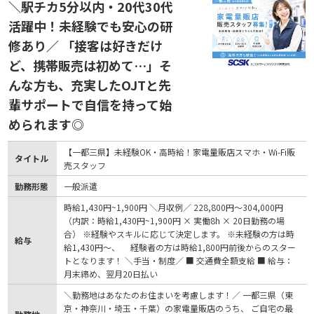
＼駅チカ5分以内・20代30代
活躍中！未経験でも安心の研
修あり／ 「接客は好きだけ
ど、携帯販売は初めて…」そ
んな方も、充実したOJTと先
輩サポートで自信を持って始
められます◎
【一都三県】未経験OK・高時給！家電量販店スマホ・Wi-Fi販
タイトル
売スタッフ
勤務形態
一般派遣
時給1,430円~1,900円 ＼月収例／ 228,800円～304,000円
（内訳：時給1,430円~1,900円 × 実働8h × 20日勤務の場
合） ※経験やスキルに応じて決定します。 ※未経験の方は時
給与
給1,430円～、 経験者の方は時給1,800円前後からのスター
トとなります！ ＼手当・制度／ ■ 交通費全額支給 ■ 給与：
月末締め、翌月20日払い
＼勤務地はあなたのお住まいを考慮します！／ 一都三県（東
京・神奈川・埼玉・千葉）の家電量販店のうち、 ご自宅の最