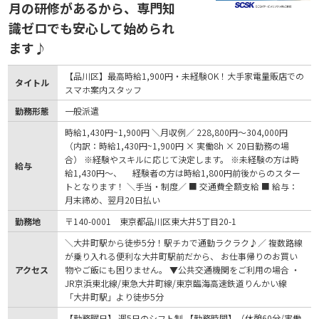
月の研修があるから、専門知
識ゼロでも安心して始められ
ます♪
【品川区】最高時給1,900円・未経験OK！大手家電量販店での
タイトル
スマホ案内スタッフ
勤務形態
一般派遣
時給1,430円~1,900円 ＼月収例／ 228,800円～304,000円
（内訳：時給1,430円~1,900円 × 実働8h × 20日勤務の場
合） ※経験やスキルに応じて決定します。 ※未経験の方は時
給与
給1,430円～、 経験者の方は時給1,800円前後からのスター
トとなります！ ＼手当・制度／ ■ 交通費全額支給 ■ 給与：
月末締め、翌月20日払い
勤務地
〒140-0001 東京都品川区東大井5丁目20-1
＼大井町駅から徒歩5分！駅チカで通勤ラクラク♪／ 複数路線
が乗り入れる便利な大井町駅前だから、 お仕事帰りのお買い
アクセス
物やご飯にも困りません。 ▼公共交通機関をご利用の場合 ・
JR京浜東北線/東急大井町線/東京臨海高速鉄道りんかい線
「大井町駅」より徒歩5分
【勤務曜日】 週5日のシフト制 【勤務時間】（休憩60分/実働