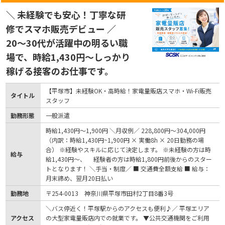
＼ 未経験でも安心！丁寧な研
修でスマホ販売デビュー ／
20〜30代が活躍中の明るい職
場で、時給1,430円〜しっかり
稼げる接客のお仕事です。
【平塚市】未経験OK・高時給！家電量販店スマホ・Wi-Fi販売
タイトル
スタッフ
勤務形態
一般派遣
時給1,430円〜1,900円 ＼月収例／ 228,800円～304,000円
（内訳：時給1,430円~1,900円 × 実働8h × 20日勤務の場
合） ※経験やスキルに応じて決定します。 ※未経験の方は時
給与
給1,430円～、 経験者の方は時給1,800円前後からのスター
トとなります！ ＼手当・制度／ ■ 交通費全額支給 ■ 給与：
月末締め、翌月20日払い
勤務地
〒254-0013 神奈川県平塚市田村2丁目8番3号
＼バス停近く！平塚駅からのアクセスも便利♪／ 平塚エリア
アクセス
の大型家電量販店内での就業です。 ▼公共交通機関をご利用