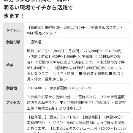
明るい職場でイチから活躍で
きます！
【葛飾区】未経験OK・時給1,430円～！家電量販店スマホ・
タイトル
Wi-Fi販売スタッフ
勤務形態
一般派遣
時給1,430円〜1,900円 ＼月収例／ 228,800円～304,000円
（内訳：時給1,430円~1,900円 × 実働8h × 20日勤務の場
合） ※経験やスキルに応じて決定します。 ※未経験の方は時
給与
給1,430円～、 経験者の方は時給1,800円前後からのスター
トとなります！ ＼手当・制度／ ■ 交通費全額支給 ■ 給与：
月末締め、翌月20日払い
勤務地
〒124-0012 東京都葛飾区立石5-11-23
＼京成立石駅から徒歩10分！／ 葛飾区立石エリアの家電量販
アクセス
店内での勤務です。 ▼公共交通機関をご利用の場合 ・ 京成押
上線「京成立石駅」より徒歩10分
【勤務曜日】 週5日（シフト制） 【勤務時間】（休憩60分／
実働8時間） ・ 10:00～19:00 ※配属店舗によって異なる場合
があります。 【とある1日のスケジュール例（10:00～19:00シ