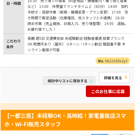
10:30 売り場での接客（料金相談・機種案内・乗り換え提案
日・時間
など） 13:00 休憩室でランチタイム♪（60分） 14:00 契約
手続き・登録作業（新規・機種変更・プラン変更） 17:00 空
き時間で販促活動（在庫確認、他スタッフとの連携） 18:30
締め作業（売上報告、日報入力、売り場整理） 19:00 退勤。
お疲れ様でした！
長期 週5日 交通費支給 未経験歓迎 経験者優遇 就業ブランク
こだわり
OK 喫煙所あり（屋外） Uターン・Iターン歓迎 履歴書不要 オ
条件
ンライン面接が可能
hk21030x2y3
詳細を見る
検討中リストに保存する
このお仕事に応募
【一都三県】未経験OK・高時給！家電量販店スマ
ホ・Wi-Fi販売スタッフ