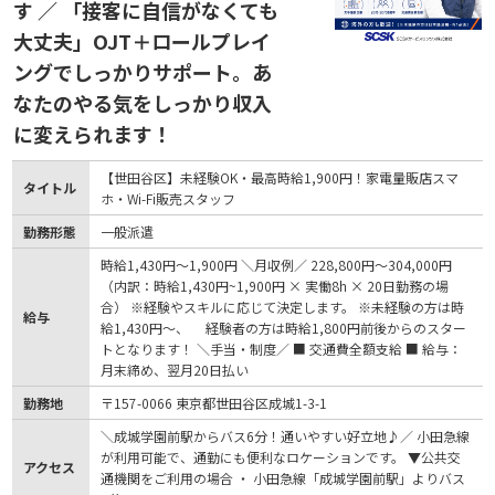
す ／ 「接客に自信がなくても
大丈夫」OJT＋ロールプレイ
ングでしっかりサポート。あ
なたのやる気をしっかり収入
に変えられます！
【世田谷区】未経験OK・最高時給1,900円！家電量販店スマ
タイトル
ホ・Wi-Fi販売スタッフ
勤務形態
一般派遣
時給1,430円〜1,900円 ＼月収例／ 228,800円～304,000円
（内訳：時給1,430円~1,900円 × 実働8h × 20日勤務の場
合） ※経験やスキルに応じて決定します。 ※未経験の方は時
給与
給1,430円～、 経験者の方は時給1,800円前後からのスター
トとなります！ ＼手当・制度／ ■ 交通費全額支給 ■ 給与：
月末締め、翌月20日払い
勤務地
〒157-0066 東京都世田谷区成城1-3-1
＼成城学園前駅からバス6分！通いやすい好立地♪／ 小田急線
が利用可能で、通勤にも便利なロケーションです。 ▼公共交
アクセス
通機関をご利用の場合 ・ 小田急線「成城学園前駅」よりバス