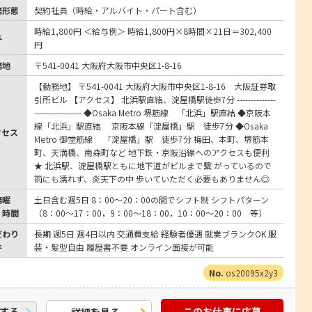
務形態
契約社員（時給・アルバイト・パート含む）
時給1,800円 ＜給与例＞ 時給1,800円×8時間×21日＝302,400
与
円
務地
〒541-0041 大阪府大阪市中央区1-8-16
【勤務地】 〒541-0041 大阪府大阪市中央区1-8-16 大阪証券取
引所ビル 【アクセス】 北浜駅直結、淀屋橋駅徒歩7分 --------------
----------------- ◆Osaka Metro 堺筋線 「北浜」駅直結 ◆京阪本
線「北浜」駅直結 京阪本線「淀屋橋」駅 徒歩7分 ◆Osaka
クセス
Metro 御堂筋線 「淀屋橋」駅 徒歩7分 梅田、本町、堺筋本
町、天満橋、南森町など 地下鉄・京阪沿線へのアクセスも便利
★ 北浜駅、淀屋橋駅ともに地下道がビルまで繋 がっているので
雨にも濡れず、炎天下の中 歩いていただく必要もありません◎
務曜
土日含む週5日 8：00～20：00の間でシフト制 シフトパターン
・時間
（8：00～17：00，9：00～18：00，10：00～20：00 等）
だわり
長期 週5日 週4日以内 交通費支給 経験者優遇 就業ブランクOK 服
件
装・髪型自由 履歴書不要 オンライン面接が可能
os20095x2y3
する
このお仕事に応募