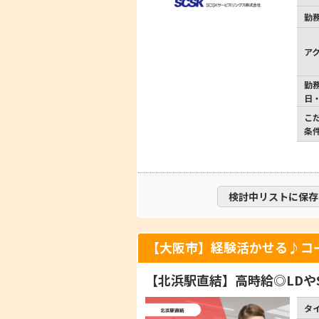
勤
ア
勤
日
こ
条
検討中リストに保存
【大阪市】経験活かせる♪コ
【北浜駅直結】高時給◎LDや
タ