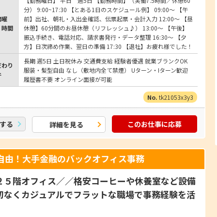
【勤務曜日】 平日 週5日 【勤務時間】（実働7.5時間／休憩60
分） 9:00~17:30 【とある1日のスケジュール例】 09:00〜 【午
務曜
前】出社、朝礼・入出金確認、伝票起票・会計入力 12:00〜 【昼
・時間
休憩】60分間のお昼休憩（リフレッシュ♪） 13:00〜 【午後】
振込手続き、電話対応、請求書発行・データ整理 16:30〜 【夕
方】日次締め作業、翌日の準備 17:30 【退社】お疲れ様でした！
長期 週5日 土日祝休み 交通費支給 経験者優遇 就業ブランクOK
だわり
服装・髪型自由 なし（敷地内全て禁煙） Uターン・Iターン歓迎
件
履歴書不要 オンライン面接が可能
tk21053x3y3
する
このお仕事に応募
詳細を見る
自由！大手金融のバックオフィス事務
２５階オフィス／／格安コーヒーや休養室など設備
切なくカジュアルでフラットな職場で事務経験を活