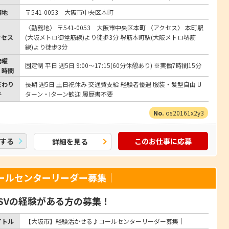
務地
〒541-0053 大阪市中央区本町
〈勤務地〉 〒541-0053 大阪市中央区本町 〈アクセス〉 本町駅
クセス
(大阪メトロ御堂筋線)より徒歩3分 堺筋本町駅(大阪メトロ堺筋
線)より徒歩3分
務曜
固定制 平日 週5日 9:00～17:15(60分休憩あり) ※実働7時間15分
・時間
だわり
長期 週5日 土日祝休み 交通費支給 経験者優遇 服装・髪型自由 U
件
ターン・Iターン歓迎 履歴書不要
os20161x2y3
する
このお仕事に応募
詳細を見る
ールセンターリーダー募集｜
SVの経験がある方の募集！
イトル
【大阪市】経験活かせる♪コールセンターリーダー募集｜