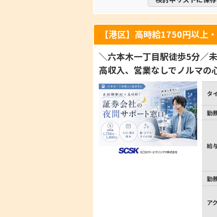
【港区】高時給1750円以上
＼六本木一丁目駅徒歩5分／
高収入、営業なしでノルマの
タ
勤
給
勤
ア