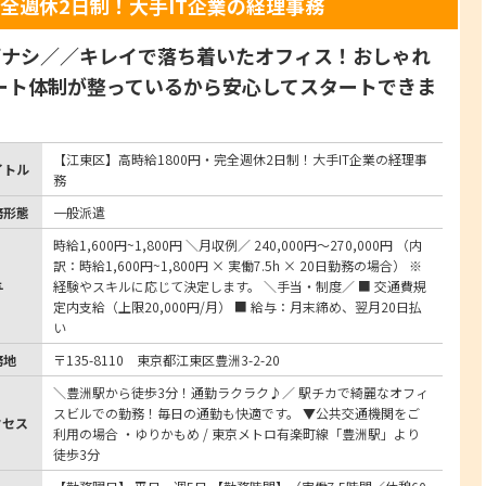
完全週休2日制！大手IT企業の経理事務
ぼナシ／／キレイで落ち着いたオフィス！おしゃれ
ート体制が整っているから安心してスタートできま
【江東区】高時給1800円・完全週休2日制！大手IT企業の経理事
イトル
務
務形態
一般派遣
時給1,600円~1,800円 ＼月収例／ 240,000円～270,000円 （内
訳：時給1,600円~1,800円 × 実働7.5h × 20日勤務の場合） ※
与
経験やスキルに応じて決定します。 ＼手当・制度／ ■ 交通費規
定内支給（上限20,000円/月） ■ 給与：月末締め、翌月20日払
い
務地
〒135-8110 東京都江東区豊洲3-2-20
＼豊洲駅から徒歩3分！通勤ラクラク♪／ 駅チカで綺麗なオフィ
スビルでの勤務！毎日の通勤も快適です。 ▼公共交通機関をご
クセス
利用の場合 ・ゆりかもめ / 東京メトロ有楽町線「豊洲駅」より
徒歩3分