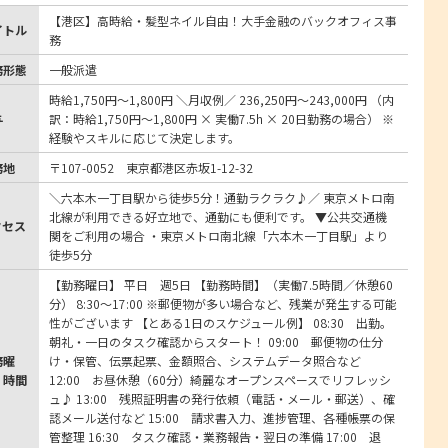
【港区】高時給・髪型ネイル自由！大手金融のバックオフィス事
イトル
務
務形態
一般派遣
時給1,750円～1,800円 ＼月収例／ 236,250円～243,000円 （内
与
訳：時給1,750円～1,800円 × 実働7.5h × 20日勤務の場合） ※
経験やスキルに応じて決定します。
務地
〒107-0052 東京都港区赤坂1-12-32
＼六本木一丁目駅から徒歩5分！通勤ラクラク♪／ 東京メトロ南
北線が利用できる好立地で、通勤にも便利です。 ▼公共交通機
クセス
関をご利用の場合 ・東京メトロ南北線「六本木一丁目駅」より
徒歩5分
【勤務曜日】 平日 週5日 【勤務時間】（実働7.5時間／休憩60
分） 8:30～17:00 ※郵便物が多い場合など、残業が発生する可能
性がございます 【とある1日のスケジュール例】 08:30 出勤。
朝礼・一日のタスク確認からスタート！ 09:00 郵便物の仕分
務曜
け・保管、伝票起票、金額照合、システムデータ照合など
・時間
12:00 お昼休憩（60分）綺麗なオープンスペースでリフレッシ
ュ♪ 13:00 残照証明書の発行依頼（電話・メール・郵送）、確
認メール送付など 15:00 請求書入力、進捗管理、各種帳票の保
管整理 16:30 タスク確認・業務報告・翌日の準備 17:00 退