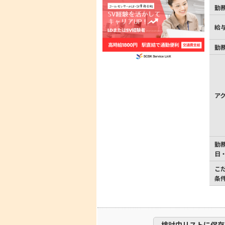
勤
給
勤
ア
勤
日
こ
条
検討中リストに保存