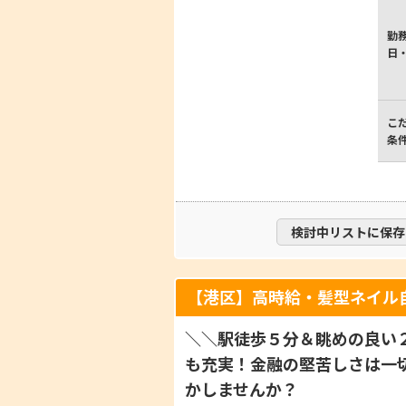
勤
日
こ
条
検討中リストに保存
【港区】高時給・髪型ネイル
＼＼駅徒歩５分＆眺めの良い
も充実！金融の堅苦しさは一
かしませんか？