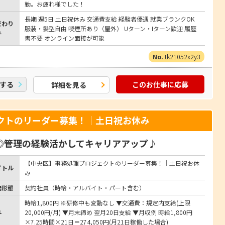
勤。お疲れ様でした！
長期 週5日 土日祝休み 交通費支給 経験者優遇 就業ブランクOK
だわり
服装・髪型自由 喫煙所あり（屋外） Uターン・Iターン歓迎 履歴
件
書不要 オンライン面接が可能
tk21052x2y3
する
このお仕事に応募
詳細を見る
クトのリーダー募集！｜土日祝お休み
◎管理の経験活かしてキャリアアップ♪
【中央区】事務処理プロジェクトのリーダー募集！｜土日祝お休
イトル
み
務形態
契約社員（時給・アルバイト・パート含む）
時給1,800円 ※研修中も変動なし ▼交通費：規定内支給(上限
与
20,000円/月) ▼月末締め 翌月20日支給 ▼月収例 時給1,800円
×7.25時間×21日＝274,050円(月21日稼働した場合)