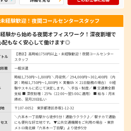
詳細を見る
・未経験歓迎！夜間コールセンタースタッフ
未経験から始める夜間オフィスワーク！深夜割増で
心配もなく安心して働けます◎
【港区】高時給1750円以上・未経験歓迎！夜間コールセンター
イトル
スタッフ
務形態
一般派遣
時給1,750円～1,800円 ＼月収例／ 294,000円～302,400円 （内
訳：時給1,750円～1,800円 × 実働8h × 21日勤務の場合） ※経
与
験やスキルに応じて決定します。 ＼手当・制度／ ■ 交通費全額
支給 ■ 深夜割増：25%（22:00～翌5:00に適用） ■ 給与：月末
締め、翌月20日払い
務地
〒107-0052 東京都港区赤坂1-12-32
＼六本木一丁目駅から徒歩5分！通勤ラクラク♪／ 駅チカで通勤
クセス
にも便利な好立地です。 ▼公共交通機関をご利用の場合 ・東京
メトロ南北線「六本木一丁目駅」より徒歩5分