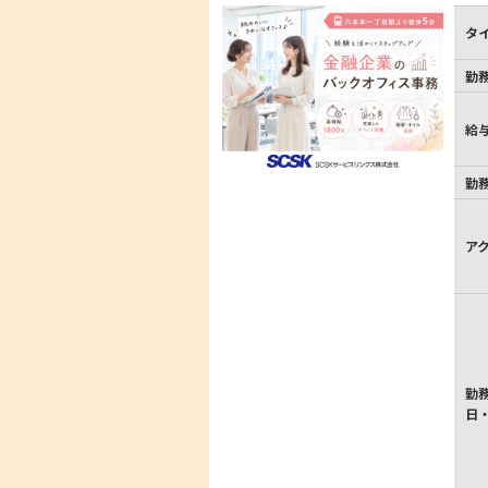
タ
勤
給
勤
ア
勤
日