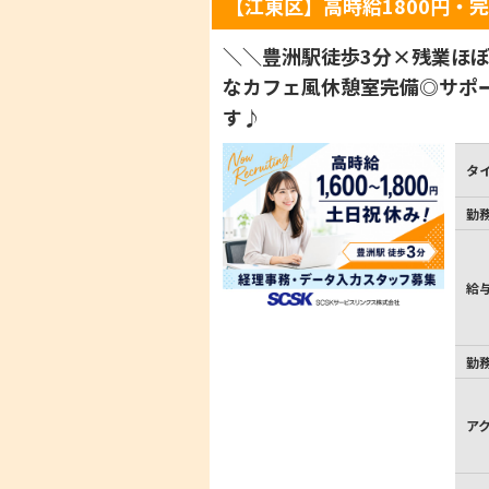
【江東区】高時給1800円・
＼＼豊洲駅徒歩3分×残業ほ
なカフェ風休憩室完備◎サポ
す♪
タ
勤
給
勤
ア